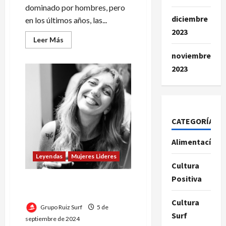
dominado por hombres, pero
diciembre
en los últimos años, las...
2023
Leer
Leer Más
más
acerca
noviembre
de
Maria
2023
Fernanda
Monteforte:»
Las
mujeres
tienen
un
papel
CATEGORÍAS
clave
en
la
Alimentacíon
transformación
del
Leyendas
Mujeres Lideres
sector
Cultura
minero»
Positiva
¿Quién es Maria Fernanda
Monteforte?
Cultura
Grupo Ruiz Surf
5 de
Surf
septiembre de 2024