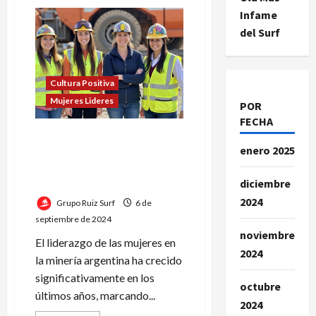
de
El
Infame
Impacto
del Surf
de
Maria
Fernanda
Monteforte
y
su
Cultura Positiva
Consultoría
Mujeres Lideres
en
POR
Minería
FECHA
Según María Fernanda
enero 2025
Monteforte, las mujeres
aportan una perspectiva
diciembre
diferente
2024
Grupo Ruiz Surf
6 de
septiembre de 2024
noviembre
El liderazgo de las mujeres en
2024
la minería argentina ha crecido
significativamente en los
octubre
últimos años, marcando...
2024