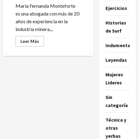
María Fernanda Monteforte
Ejercicios
es una abogada con más de 20
años de experiencia en la
Historias
industria minera,...
de Surf
Leer
Leer Más
Indumentaria
más
acerca
de
¿Quién
Leyendas
es
Maria
Fernanda
Mujeres
Monteforte?
Lideres
Sin
categoría
Técnica y
otras
yerbas