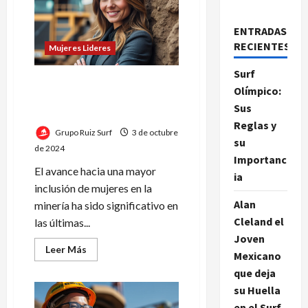
ENTRADAS
RECIENTES
Mujeres Lideres
Surf
María Fernanda Monteforte:
Olímpico:
» Las Mujeres transforman
Sus
el Entorno Laboral»
Reglas y
Grupo Ruiz Surf
3 de octubre
su
de 2024
Importanc
El avance hacia una mayor
ia
inclusión de mujeres en la
Alan
minería ha sido significativo en
Cleland el
las últimas...
Joven
Leer
Leer Más
Mexicano
más
acerca
que deja
de
María
su Huella
Fernanda
en el Surf
Monteforte: