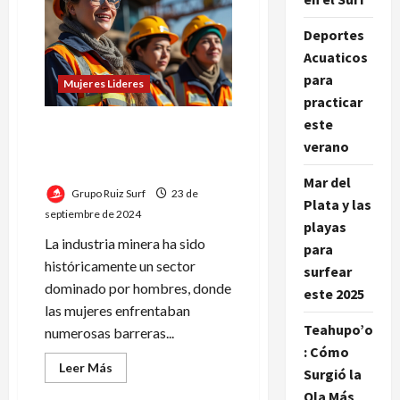
»
Las
Deportes
Mujeres
transforman
Acuaticos
el
Entorno
para
Mujeres Lideres
Laboral»
practicar
este
El Impacto de Maria
verano
Fernanda Monteforte y su
Consultoría en Minería
Mar del
Grupo Ruiz Surf
23 de
Plata y las
septiembre de 2024
playas
La industria minera ha sido
para
históricamente un sector
surfear
dominado por hombres, donde
este 2025
las mujeres enfrentaban
Teahupo’o
numerosas barreras...
: Cómo
Leer
Leer Más
Surgió la
más
acerca
Ola Más