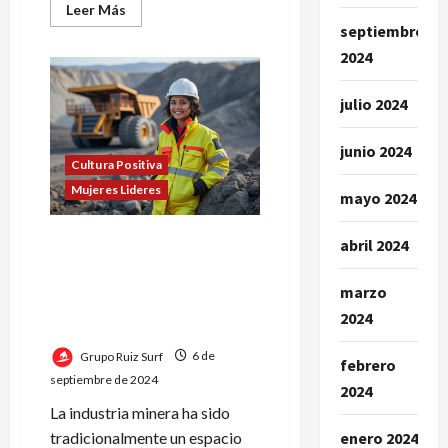
Leer
Leer Más
más
septiembre
acerca
de
2024
Según
María
Fernanda
julio 2024
Monteforte,
las
mujeres
aportan
junio 2024
una
Cultura Positiva
perspectiva
Mujeres Lideres
diferente
mayo 2024
Maria Fernanda
abril 2024
Monteforte:» Las mujeres
tienen un papel clave en la
marzo
transformación del sector
2024
minero»
Grupo Ruiz Surf
6 de
febrero
septiembre de 2024
2024
La industria minera ha sido
tradicionalmente un espacio
enero 2024