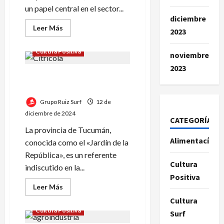
un papel central en el sector...
diciembre
Leer
Leer Más
2023
más
acerca
de
Cultura Positiva
noviembre
Sostenibilidad
en
2023
Tucumán:
La Industria Citrícola en
El
compromiso
Tucumán
de
Grupo
Grupo Ruiz Surf
12 de
Ruiz
diciembre de 2024
CATEGORÍAS
La provincia de Tucumán,
Alimentacíon
conocida como el «Jardín de la
República», es un referente
Cultura
indiscutido en la...
Positiva
Leer
Leer Más
más
Cultura
acerca
de
Cultura Positiva
Surf
La
Industria