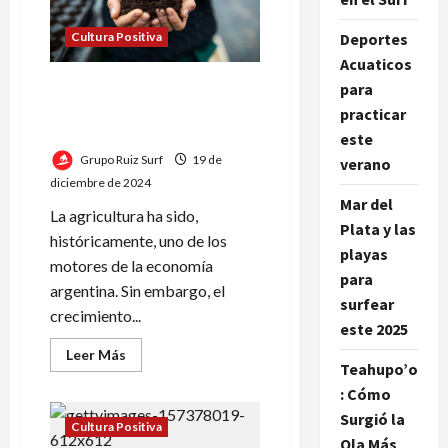
cítricos
en
Deportes
Cultura Positiva
el
2025
Acuaticos
La Sostenibilidad por parte
para
de Grupo Ruiz en el Sector
practicar
Agrícola
este
Grupo Ruiz Surf
19 de
verano
diciembre de 2024
Mar del
La agricultura ha sido,
Plata y las
históricamente, uno de los
playas
motores de la economía
para
argentina. Sin embargo, el
surfear
crecimiento...
este 2025
Leer
Leer Más
Teahupo’o
más
acerca
: Cómo
de
La
Surgió la
Sostenibilidad
Cultura Positiva
por
Ola Más