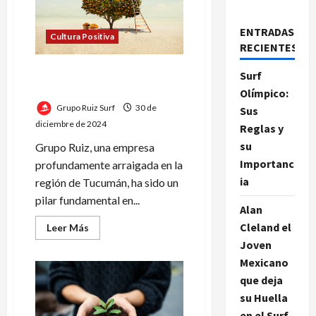
ENTRADAS
Cultura Positiva
RECIENTES
Grupo Ruiz y la producción
Surf
de cítricos en el 2025
Olímpico:
Grupo Ruiz Surf
30 de
Sus
diciembre de 2024
Reglas y
su
Grupo Ruiz, una empresa
Importanc
profundamente arraigada en la
ia
región de Tucumán, ha sido un
pilar fundamental en...
Alan
Cleland el
Leer
Leer Más
más
Joven
acerca
de
Mexicano
Grupo
Ruiz
que deja
y
la
su Huella
producción
en el Surf
de