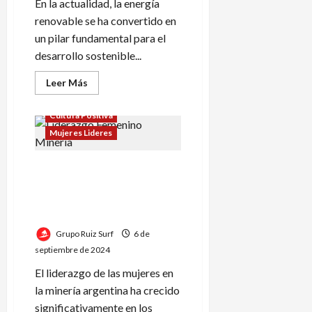
desde
En la actualidad, la energía
Tucumán
renovable se ha convertido en
un pilar fundamental para el
desarrollo sostenible...
Leer
Leer Más
más
acerca
de
Cultura Positiva
María
Fernanda
Mujeres Lideres
Monteforte
Explora
la
Según María Fernanda
Relevancia
de
Monteforte, las mujeres
la
aportan una perspectiva
Energía
Solar
diferente
Grupo Ruiz Surf
6 de
septiembre de 2024
El liderazgo de las mujeres en
la minería argentina ha crecido
significativamente en los