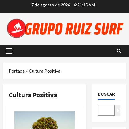
Saltar
7 de agosto de 2026
6:21:15 AM
al
contenido
Menú
principal
Portada
»
Cultura Positiva
Cultura Positiva
BUSCAR
Buscar