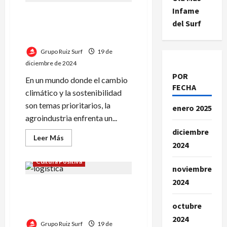
parte
de
Infame
Los Fertilizantes Naturales:
Grupo
del Surf
Ruiz
Un camino de ida para Grupo
en
Ruiz
el
Sector
Agrícola
Grupo Ruiz Surf
19 de
diciembre de 2024
POR
En un mundo donde el cambio
FECHA
climático y la sostenibilidad
son temas prioritarios, la
enero 2025
agroindustria enfrenta un...
diciembre
Leer
Leer Más
2024
más
acerca
de
Cultura Positiva
Los
noviembre
Fertilizantes
Naturales:
2024
logística agroindustrial en
Un
camino
Argentina: El Aporte de
de
octubre
ida
Grupo Ruiz
para
2024
Grupo
Grupo Ruiz Surf
19 de