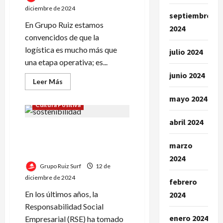
Ruiz
diciembre de 2024
septiembre
En Grupo Ruiz estamos
2024
convencidos de que la
logística es mucho más que
julio 2024
una etapa operativa; es...
junio 2024
Leer
Leer Más
más
acerca
mayo 2024
de
Cultura Positiva
logística
agroindustrial
abril 2024
en
Sostenibilidad en Tucumán:
Argentina:
El
El compromiso de Grupo
Aporte
marzo
de
Ruiz
2024
Grupo
Ruiz
Grupo Ruiz Surf
12 de
diciembre de 2024
febrero
En los últimos años, la
2024
Responsabilidad Social
enero 2024
Empresarial (RSE) ha tomado