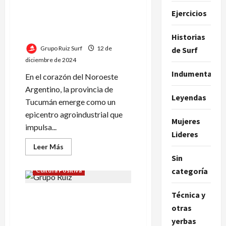
Citrícola
La Agroindustria en
en
Ejercicios
Tucumán
Tucumán: Crecimiento
Exponencial
Historias
Grupo Ruiz Surf
12 de
de Surf
diciembre de 2024
Indumentaria
En el corazón del Noroeste
Argentino, la provincia de
Leyendas
Tucumán emerge como un
epicentro agroindustrial que
Mujeres
impulsa...
Lideres
Leer
Leer Más
más
Sin
acerca
de
categoría
Cultura Positiva
La
Agroindustria
en
Técnica y
Grupo Ruiz lidera el
Tucumán:
Crecimiento
desarrollo de
otras
Exponencial
infraestructura para un agro
yerbas