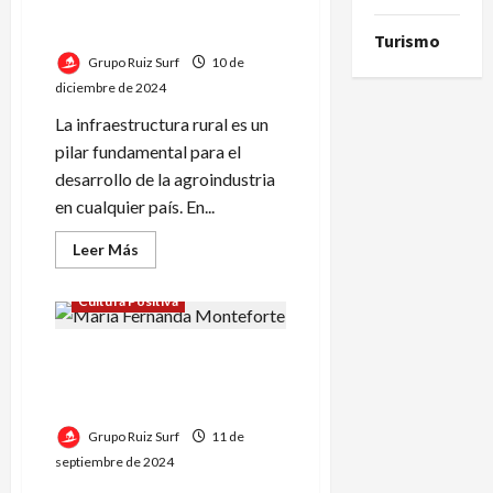
más competitivo desde
Tucumán
Turismo
Grupo Ruiz Surf
10 de
diciembre de 2024
La infraestructura rural es un
pilar fundamental para el
desarrollo de la agroindustria
en cualquier país. En...
Leer
Leer Más
más
acerca
de
Cultura Positiva
Grupo
Ruiz
lidera
María Fernanda Monteforte
el
desarrollo
Explora la Relevancia de la
de
infraestructura
Energía Solar
para
un
Grupo Ruiz Surf
11 de
agro
septiembre de 2024
más
competitivo