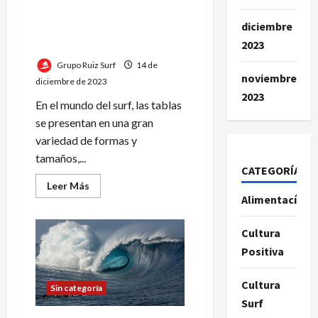
Conocé sobre tipos de
diciembre
Tablas de Surf y para qué
2023
sirven
Grupo Ruiz Surf
14 de
noviembre
diciembre de 2023
2023
En el mundo del surf, las tablas
se presentan en una gran
variedad de formas y
tamaños,...
CATEGORÍAS
Leer
Leer Más
más
Alimentacíon
acerca
de
Conocé
Cultura
sobre
tipos
Positiva
de
Tablas
de
Cultura
Surf
Sin categoría
y
Surf
para
qué