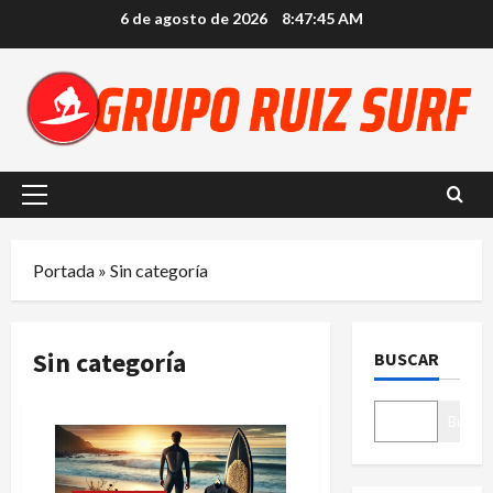
Saltar
6 de agosto de 2026
8:47:46 AM
al
contenido
Menú
principal
Portada
»
Sin categoría
Sin categoría
BUSCAR
Buscar