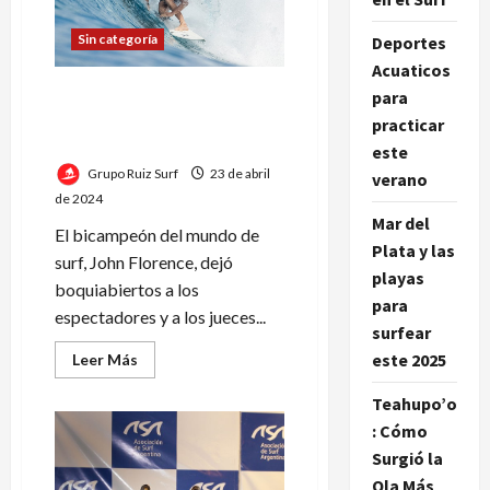
Indumentaria
redefine
Sin categoría
Deportes
el
surf
Acuaticos
John Florence: la leyenda
para
del surf que desafió los
practicar
límites
este
Grupo Ruiz Surf
23 de abril
verano
de 2024
Mar del
El bicampeón del mundo de
Plata y las
surf, John Florence, dejó
playas
boquiabiertos a los
para
espectadores y a los jueces...
surfear
este 2025
Leer
Leer Más
más
acerca
Teahupo’o
de
John
: Cómo
Florence:
la
Surgió la
leyenda
del
Ola Más