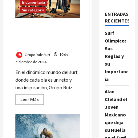
Indumentaria
Sin categoría
ENTRADAS
RECIENTES
Calidad, innovación y
sostenibilidad: Grupo Ruiz
Surf
Indumentaria redefine el
Olímpico:
surf
Sus
Grupo Ruiz Surf
10 de
Reglas y
diciembre de 2024
su
Importanc
En el dinámico mundo del surf,
ia
donde cada ola es un reto y
una inspiración, Grupo Ruiz...
Alan
Cleland el
Leer
Leer Más
más
Joven
acerca
de
Mexicano
Calidad,
innovación
que deja
y
sostenibilidad:
su Huella
Grupo
en el Surf
Ruiz