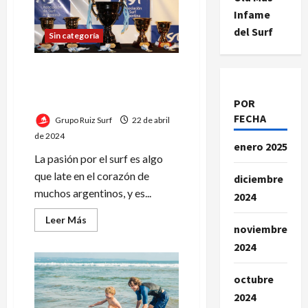
surf
Infame
que
desafió
del Surf
los
Sin categoría
límites
La Asociación de Surf
Argentina: un faro en el
deporte de las olas
POR
FECHA
Grupo Ruiz Surf
22 de abril
de 2024
enero 2025
La pasión por el surf es algo
que late en el corazón de
diciembre
muchos argentinos, y es...
2024
Leer
Leer Más
noviembre
más
acerca
2024
de
La
Asociación
de
octubre
Surf
2024
Argentina:
un