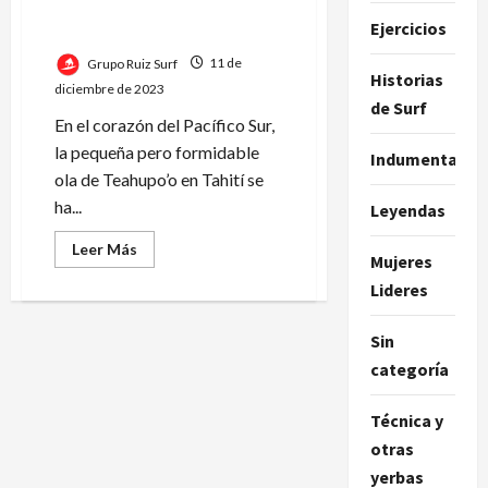
Teahupo’o: la joya de la
sirven
Ejercicios
corona del Surf en Tahití
Grupo Ruiz Surf
11 de
Historias
diciembre de 2023
de Surf
En el corazón del Pacífico Sur,
la pequeña pero formidable
Indumentaria
ola de Teahupo’o en Tahití se
ha...
Leyendas
Leer
Leer Más
Mujeres
más
acerca
Lideres
de
Teahupo’o:
la
joya
Sin
de
categoría
la
corona
del
Surf
Técnica y
en
Tahití
otras
yerbas