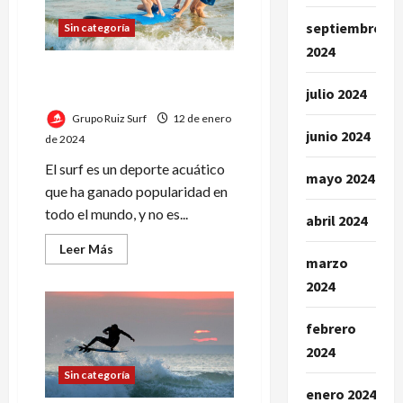
faro
en
septiembre
Sin categoría
el
deporte
2024
de
El surf, un océano de
las
olas
julio 2024
beneficios para los niños
Grupo Ruiz Surf
12 de enero
junio 2024
de 2024
El surf es un deporte acuático
mayo 2024
que ha ganado popularidad en
todo el mundo, y no es...
abril 2024
Leer
Leer Más
más
marzo
acerca
2024
de
El
surf,
un
febrero
océano
de
2024
beneficios
para
Sin categoría
los
enero 2024
niños