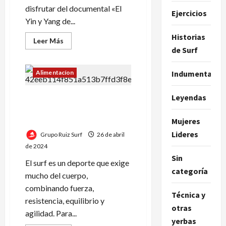
disfrutar del documental «El
Ejercicios
Yin y Yang de...
Historias
Leer
Leer Más
más
de Surf
acerca
de
El
Indumentaria
Alimentacíon
Yin
y
Yang
Leyendas
de
Alimentación Saludable para
Gerry
la Práctica del Surf por
Lopez:
un
Martín Loeb
Mujeres
documental
que
Lideres
Grupo Ruiz Surf
26 de abril
va
más
de 2024
allá
Sin
del
El surf es un deporte que exige
surf
categoría
mucho del cuerpo,
combinando fuerza,
Técnica y
resistencia, equilibrio y
otras
agilidad. Para...
yerbas