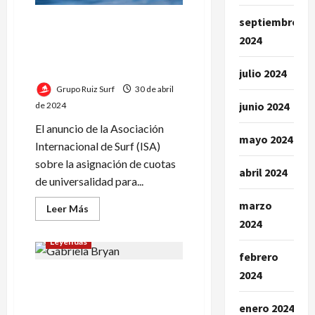
las
Olas
septiembre
Candelaria Resano y Bryan
Pérez aseguran cuotas
2024
olímpicas de universalidad
para París 2024
julio 2024
Grupo Ruiz Surf
30 de abril
junio 2024
de 2024
El anuncio de la Asociación
mayo 2024
Internacional de Surf (ISA)
sobre la asignación de cuotas
abril 2024
de universalidad para...
marzo
Leer
Leer Más
más
2024
acerca
de
Leyendas
Candelaria
febrero
Resano
y
2024
Momento épico en el surf:
Bryan
Pérez
Gabriela Bryan surfea con
aseguran
cuotas
enero 2024
delfines