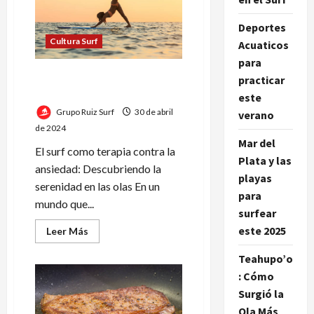
Influencia
y
Función
Deportes
en
Cultura Surf
Acuaticos
el
Arte
para
del
Surf
Ansiedad: Descubriendo la
practicar
serenidad en las olas
este
Grupo Ruiz Surf
30 de abril
verano
de 2024
Mar del
El surf como terapia contra la
Plata y las
ansiedad: Descubriendo la
playas
serenidad en las olas En un
para
mundo que...
surfear
este 2025
Leer
Leer Más
más
acerca
Teahupo’o
de
Ansiedad:
: Cómo
Descubriendo
la
Surgió la
serenidad
en
Ola Más