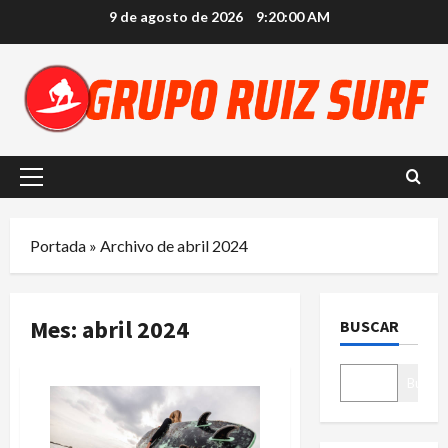
Saltar
9 de agosto de 2026
9:20:00 AM
al
contenido
Menú
principal
Portada
»
Archivo de abril 2024
Mes:
abril 2024
BUSCAR
Buscar