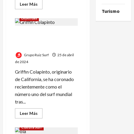
Leer
Leer Más
más
Turismo
acerca
de
Leyendas
Alimentación
Saludable
para
Griffin Colapinto: pasión y
la
Práctica
fraternidad en la cúspide del
del
Surf
surf mundial
por
Martín
Grupo Ruiz Surf
25 de abril
Loeb
de 2024
Griffin Colapinto, originario
de California, se ha coronado
recientemente como el
número uno del surf mundial
tras...
Leer
Leer Más
más
acerca
de
Cultura Surf
Griffin
Colapinto: