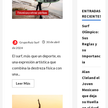
ENTRADAS
Técnica y otras yerbas
RECIENTES
Cola de las Tablas:
Surf
Influencia y Función en el
Olímpico:
Arte del Surf
Sus
Grupo Ruiz Surf
30 de abril
Reglas y
de 2024
su
El surf, más que un deporte, es
Importanc
una expresión artística que
ia
combina la destreza física con
Alan
una...
Cleland el
Leer
Leer Más
Joven
más
Mexicano
acerca
de
que deja
Cola
de
su Huella
las
Tablas:
en el Surf