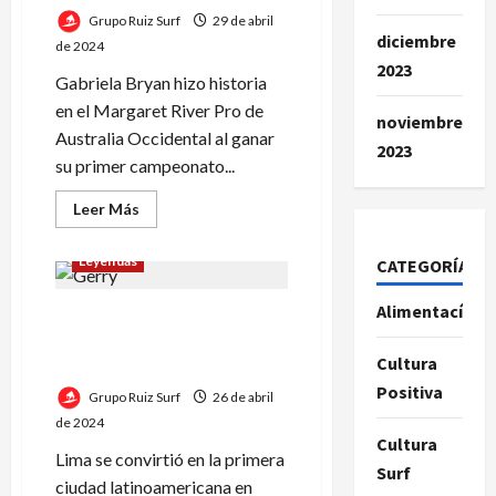
olímpicas
de
Grupo Ruiz Surf
29 de abril
universalidad
diciembre
de 2024
para
París
2023
2024
Gabriela Bryan hizo historia
en el Margaret River Pro de
noviembre
Australia Occidental al ganar
2023
su primer campeonato...
Leer
Leer Más
más
acerca
de
Leyendas
CATEGORÍAS
Momento
épico
en
Alimentacíon
El Yin y Yang de Gerry Lopez:
el
surf:
un documental que va más
Gabriela
Cultura
Bryan
allá del surf
surfea
Positiva
con
Grupo Ruiz Surf
26 de abril
delfines
de 2024
Cultura
Lima se convirtió en la primera
Surf
ciudad latinoamericana en