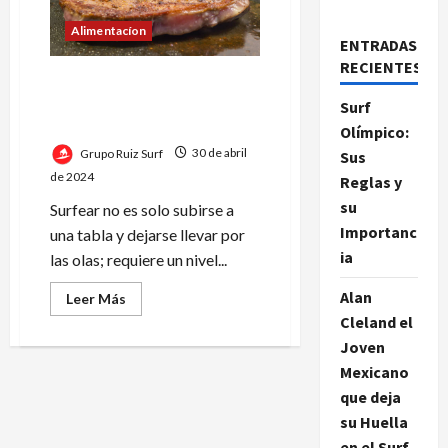
Alimentacíon
ENTRADAS
RECIENTES
Dieta Equilibrada para
Surfistas: Energía y
Surf
Nutrición sobre las Olas
Olímpico:
Grupo Ruiz Surf
30 de abril
Sus
de 2024
Reglas y
su
Surfear no es solo subirse a
Importanc
una tabla y dejarse llevar por
ia
las olas; requiere un nivel...
Alan
Leer
Leer Más
más
Cleland el
acerca
de
Joven
Dieta
Equilibrada
Mexicano
para
Surfistas:
que deja
Energía
su Huella
y
Nutrición
en el Surf