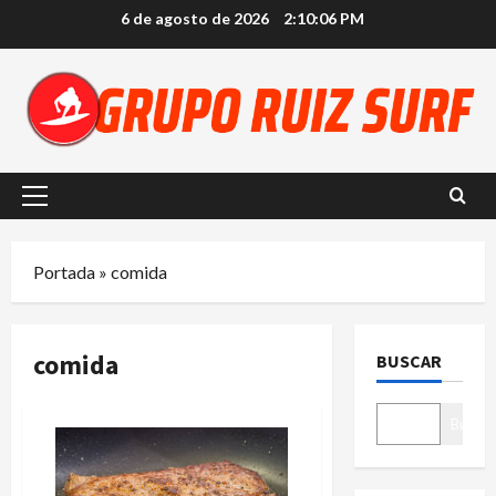
Saltar
6 de agosto de 2026
2:10:07 PM
al
contenido
Menú
principal
Portada
»
comida
comida
BUSCAR
Buscar