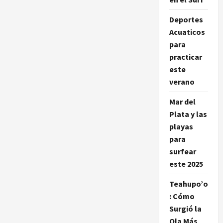
sobre
las
Olas
Deportes
Acuaticos
para
practicar
este
verano
Mar del
Plata y las
playas
para
surfear
este 2025
Teahupo’o
: Cómo
Surgió la
Ola Más