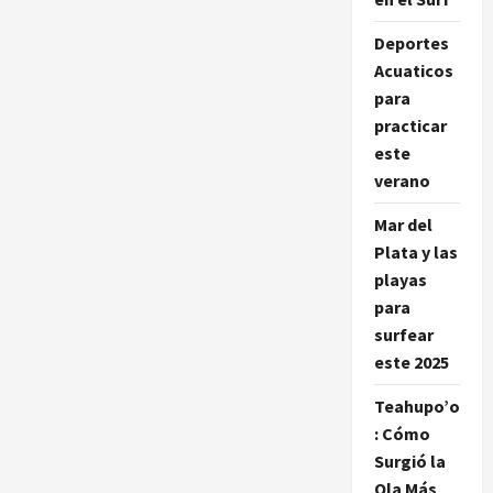
y
estereotipos
Deportes
Acuaticos
para
practicar
este
verano
Mar del
Plata y las
playas
para
surfear
este 2025
Teahupo’o
: Cómo
Surgió la
Ola Más