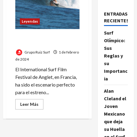
ENTRADAS
RECIENTES
Leyendas
Surf
Femme Ocean: rompiendo
Olímpico:
olas y estereotipos
Sus
Grupo Ruiz Surf
1 de febrero
Reglas y
de 2024
su
El International Surf Film
Importanc
Festival de Anglet, en Francia,
ia
ha sido el escenario perfecto
Alan
para el estreno...
Cleland el
Leer
Leer Más
Joven
más
acerca
Mexicano
de
que deja
Femme
Ocean:
su Huella
rompiendo
olas
en el Surf