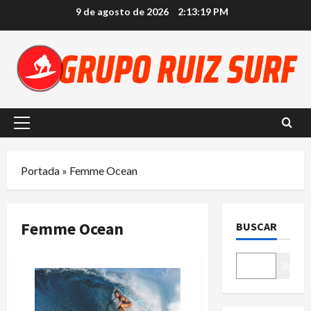
Saltar
9 de agosto de 2026
2:13:19 PM
al
contenido
Menú
principal
Portada
»
Femme Ocean
Femme Ocean
BUSCAR
Buscar