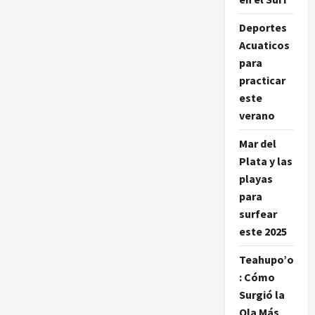
una
guía
Deportes
completa
de
Acuaticos
las
mejores
para
brands
de
practicar
surf
este
en
2023
verano
Mar del
Plata y las
playas
para
surfear
este 2025
Teahupo’o
: Cómo
Surgió la
Ola Más