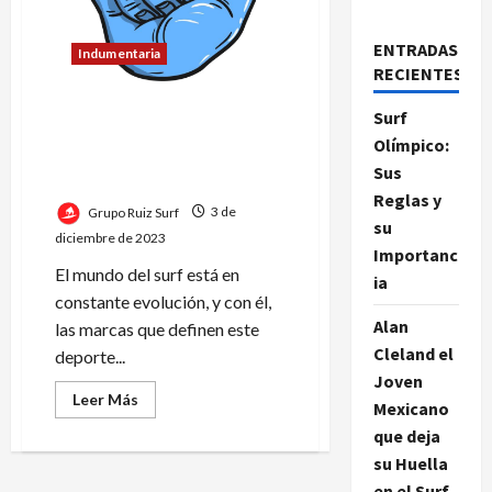
ENTRADAS
Indumentaria
RECIENTES
Navegando las marcas: una
Surf
guía completa de las
Olímpico:
mejores brands de surf en
Sus
2023
Reglas y
Grupo Ruiz Surf
3 de
su
diciembre de 2023
Importanc
El mundo del surf está en
ia
constante evolución, y con él,
Alan
las marcas que definen este
Cleland el
deporte...
Joven
Leer
Leer Más
Mexicano
más
acerca
que deja
de
Navegando
su Huella
las
en el Surf
marcas: