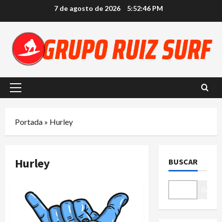
Saltar
7 de agosto de 2026
5:52:47 PM
al
contenido
Menú
principal
Portada
»
Hurley
Hurley
BUSCAR
Buscar