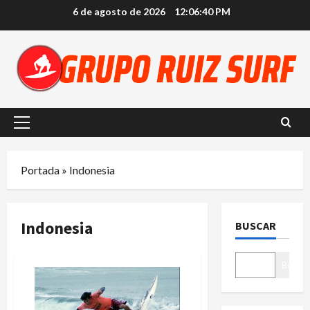
Saltar
6 de agosto de 2026
12:06:40 PM
al
contenido
Menú
principal
Portada
»
Indonesia
Indonesia
BUSCAR
Buscar