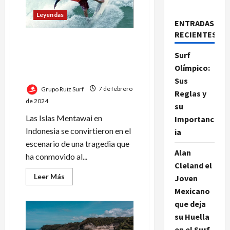
Leyendas
ENTRADAS
RECIENTES
El legado duradero de
Mikala Jones: inspirando a
Surf
generaciones en el mundo
Olímpico:
del surf
Sus
Grupo Ruiz Surf
7 de febrero
Reglas y
de 2024
su
Las Islas Mentawai en
Importanc
Indonesia se convirtieron en el
ia
escenario de una tragedia que
Alan
ha conmovido al...
Cleland el
Leer
Leer Más
Joven
más
acerca
Mexicano
de
que deja
El
legado
su Huella
duradero
de
en el Surf