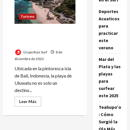
Mikala
Jones:
inspirando
Deportes
a
Turismo
generaciones
Acuaticos
en
para
el
mundo
Uluwatu: el paraíso del Surf
practicar
del
que impulsa la economía en
surf
este
Bali
verano
Grupo Ruiz Surf
8 de
Mar del
diciembre de 2023
Plata y las
Ubicada en la pintoresca isla
playas
de Bali, Indonesia, la playa de
para
Uluwatu no es solo un
surfear
destino...
este 2025
Leer
Leer Más
más
Teahupo’o
acerca
de
: Cómo
Uluwatu:
Surgió la
el
paraíso
Ola Más
del