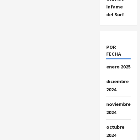
Surf
Infame
que
impulsa
del Surf
la
economía
en
Bali
POR
FECHA
enero 2025
diciembre
2024
noviembre
2024
octubre
2024