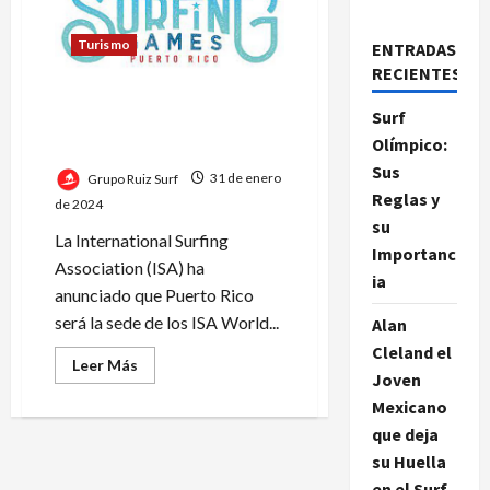
Turismo
ENTRADAS
RECIENTES
Puerto Rico será sede de los
Surf
ISA World Surfing Games
Olímpico:
2024
Sus
Grupo Ruiz Surf
31 de enero
Reglas y
de 2024
su
La International Surfing
Importanc
Association (ISA) ha
ia
anunciado que Puerto Rico
será la sede de los ISA World...
Alan
Cleland el
Leer
Leer Más
Joven
más
acerca
Mexicano
de
Puerto
que deja
Rico
será
su Huella
sede
de
en el Surf