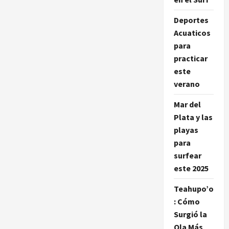
los
ISA
Deportes
World
Surfing
Acuaticos
Games
2024
para
practicar
este
verano
Mar del
Plata y las
playas
para
surfear
este 2025
Teahupo’o
: Cómo
Surgió la
Ola Más