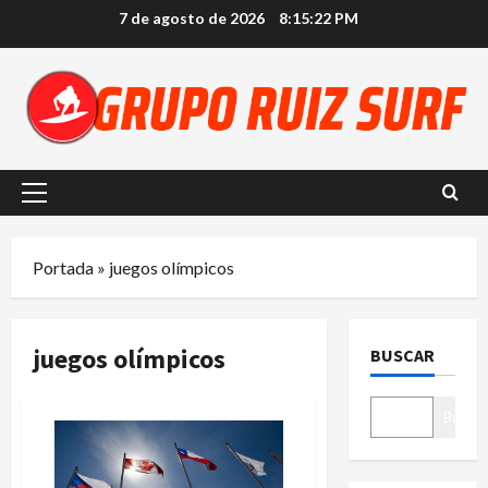
Saltar
7 de agosto de 2026
8:15:22 PM
al
contenido
Menú
principal
Portada
»
juegos olímpicos
juegos olímpicos
BUSCAR
Buscar