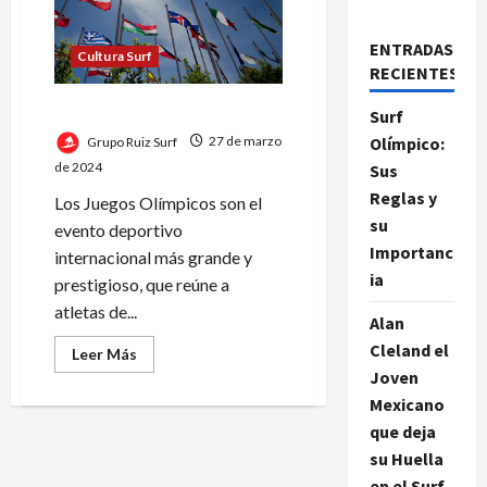
ENTRADAS
Cultura Surf
RECIENTES
Juegos Olímpicos y el Surf
Surf
Olímpico:
Grupo Ruiz Surf
27 de marzo
de 2024
Sus
Reglas y
Los Juegos Olímpicos son el
su
evento deportivo
Importanc
internacional más grande y
ia
prestigioso, que reúne a
atletas de...
Alan
Cleland el
Leer
Leer Más
más
Joven
acerca
de
Mexicano
Juegos
Olímpicos
que deja
y
su Huella
el
Surf
en el Surf