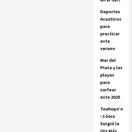
revolución
silenciosa
Deportes
del
surf:
Acuaticos
el
impacto
para
vital
del
practicar
leash
este
en
la
verano
seguridad
y
el
Mar del
rendimiento
Plata y las
playas
para
surfear
este 2025
Teahupo’o
: Cómo
Surgió la
Ola Más