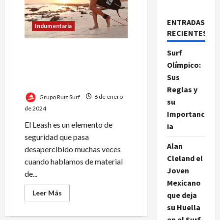
ENTRADAS
Indumentaria
RECIENTES
La revolución silenciosa del
Surf
surf: el impacto vital del
Olímpico:
leash en la seguridad y el
Sus
rendimiento
Reglas y
Grupo Ruiz Surf
6 de enero
su
de 2024
Importanc
El Leash es un elemento de
ia
seguridad que pasa
Alan
desapercibido muchas veces
Cleland el
cuando hablamos de material
Joven
de...
Mexicano
Leer
Leer Más
que deja
más
acerca
su Huella
de
en el Surf
La