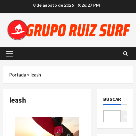
Saltar
8 de agosto de 2026
9:26:27 PM
al
contenido
Menú
principal
Portada
»
leash
leash
BUSCAR
Buscar