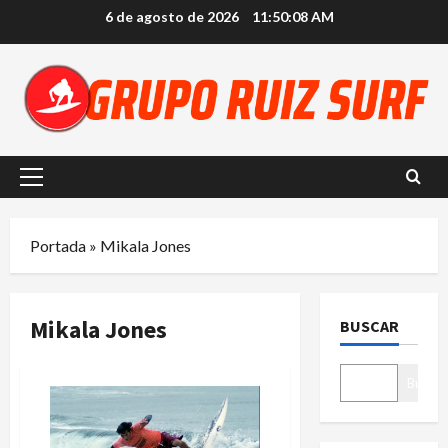
Saltar
6 de agosto de 2026
11:50:08 AM
al
contenido
Menú
principal
Portada
»
Mikala Jones
Mikala Jones
BUSCAR
Buscar