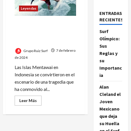
Leyendas
ENTRADAS
RECIENTES
El legado duradero de
Mikala Jones: inspirando a
Surf
generaciones en el mundo
Olímpico:
del surf
Sus
Grupo Ruiz Surf
7 de febrero
Reglas y
de 2024
su
Las Islas Mentawai en
Importanc
Indonesia se convirtieron en el
ia
escenario de una tragedia que
Alan
ha conmovido al...
Cleland el
Leer
Leer Más
Joven
más
acerca
Mexicano
de
que deja
El
legado
su Huella
duradero
de
en el Surf