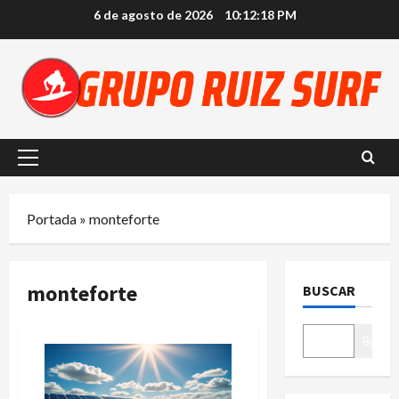
Saltar
6 de agosto de 2026
10:12:19 PM
al
contenido
Menú
principal
Portada
»
monteforte
monteforte
BUSCAR
Buscar