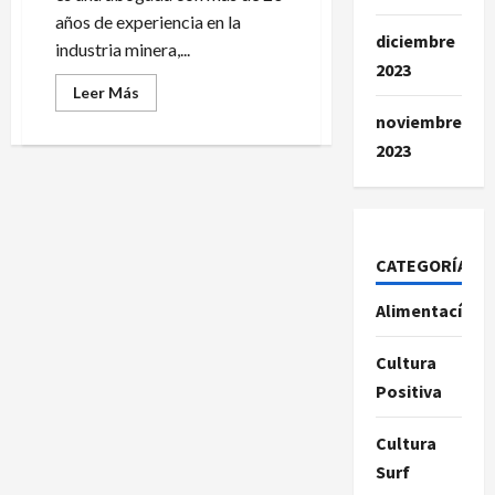
años de experiencia en la
diciembre
industria minera,...
2023
Leer
Leer Más
más
noviembre
acerca
de
2023
¿Quién
es
Maria
Fernanda
Monteforte?
CATEGORÍAS
Alimentacíon
Cultura
Positiva
Cultura
Surf