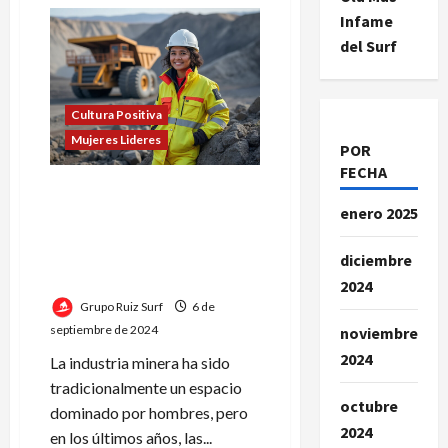
de
Según
Infame
María
Fernanda
del Surf
Monteforte,
las
mujeres
aportan
una
Cultura Positiva
perspectiva
Mujeres Lideres
diferente
POR
FECHA
Maria Fernanda
enero 2025
Monteforte:» Las mujeres
tienen un papel clave en la
transformación del sector
diciembre
minero»
2024
Grupo Ruiz Surf
6 de
septiembre de 2024
noviembre
2024
La industria minera ha sido
tradicionalmente un espacio
octubre
dominado por hombres, pero
2024
en los últimos años, las...