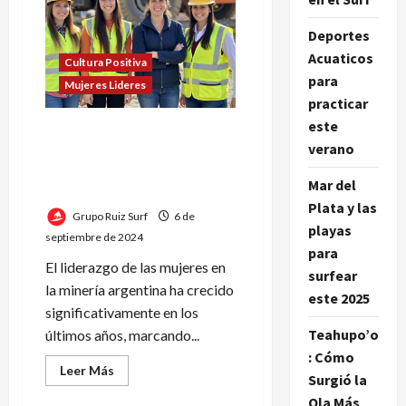
Explora
la
Deportes
Relevancia
de
Acuaticos
la
Cultura Positiva
Energía
para
Mujeres Lideres
Solar
practicar
este
Según María Fernanda
verano
Monteforte, las mujeres
aportan una perspectiva
Mar del
diferente
Plata y las
Grupo Ruiz Surf
6 de
playas
septiembre de 2024
para
El liderazgo de las mujeres en
surfear
la minería argentina ha crecido
este 2025
significativamente en los
Teahupo’o
últimos años, marcando...
: Cómo
Leer
Leer Más
Surgió la
más
acerca
Ola Más