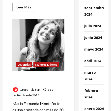
Leer
Leer Más
septiembre
más
2024
acerca
de
Maria
Fernanda
julio 2024
Monteforte:»
Las
mujeres
junio 2024
tienen
un
papel
clave
mayo 2024
en
la
transformación
abril 2024
del
Leyendas
Mujeres Lideres
sector
minero»
marzo
¿Quién es Maria Fernanda
2024
Monteforte?
Grupo Ruiz Surf
5 de
febrero
septiembre de 2024
2024
María Fernanda Monteforte
enero 2024
es una abogada con más de 20