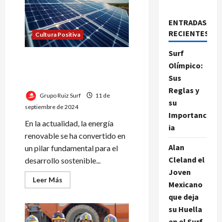
ENTRADAS
RECIENTES
Cultura Positiva
Surf
María Fernanda Monteforte
Olímpico:
Explora la Relevancia de la
Sus
Energía Solar
Reglas y
Grupo Ruiz Surf
11 de
su
septiembre de 2024
Importanc
En la actualidad, la energía
ia
renovable se ha convertido en
Alan
un pilar fundamental para el
Cleland el
desarrollo sostenible...
Joven
Leer
Leer Más
Mexicano
más
acerca
que deja
de
María
su Huella
Fernanda
en el Surf
Monteforte