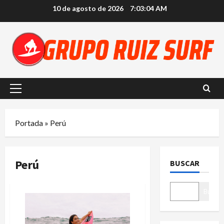
Saltar
10 de agosto de 2026
7:03:04 AM
al
contenido
Menú
principal
Portada
»
Perú
Perú
BUSCAR
Buscar