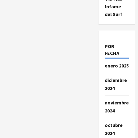
en
Perú
Infame
une
deporte,
del Surf
cultura
y
conservación
ambiental
POR
FECHA
enero 2025
diciembre
2024
noviembre
2024
octubre
2024