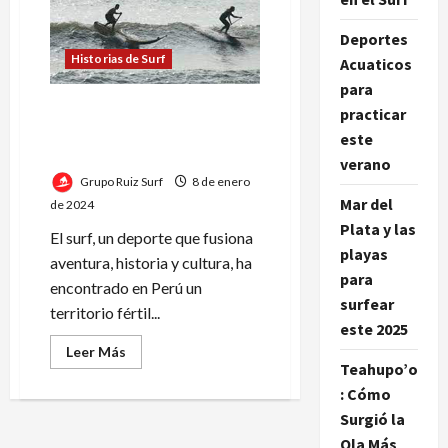
Peruana
del
Surf
Deportes
Rumbo
Historias de Surf
Acuaticos
a
París
para
2024
Cómo el surf en Perú une
practicar
deporte, cultura y
este
conservación ambiental
verano
Grupo Ruiz Surf
8 de enero
Mar del
de 2024
Plata y las
El surf, un deporte que fusiona
playas
aventura, historia y cultura, ha
para
encontrado en Perú un
surfear
territorio fértil...
este 2025
Leer
Leer Más
más
Teahupo’o
acerca
: Cómo
de
Cómo
Surgió la
el
surf
Ola Más