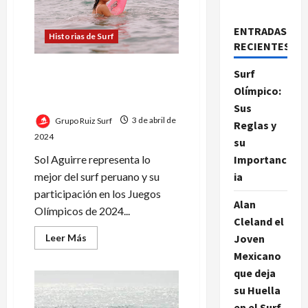
ENTRADAS
Historias de Surf
RECIENTES
Sol Aguirre: La Estrella
Surf
Peruana del Surf Rumbo a
Olímpico:
París 2024
Sus
Grupo Ruiz Surf
3 de abril de
Reglas y
2024
su
Sol Aguirre representa lo
Importanc
mejor del surf peruano y su
ia
participación en los Juegos
Alan
Olímpicos de 2024...
Cleland el
Leer
Leer Más
Joven
más
Mexicano
acerca
de
que deja
Sol
Aguirre:
su Huella
La
Estrella
en el Surf