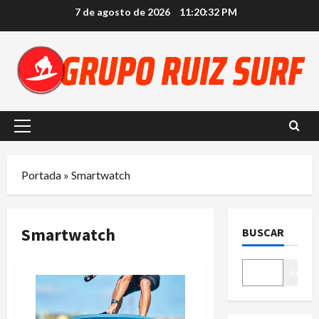
Saltar
7 de agosto de 2026
11:20:32 PM
al
contenido
Menú
principal
Portada
»
Smartwatch
Smartwatch
BUSCAR
Buscar