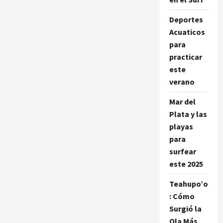
esencial
para
los
Deportes
amantes
del
Acuaticos
surf
para
practicar
este
verano
Mar del
Plata y las
playas
para
surfear
este 2025
Teahupo’o
: Cómo
Surgió la
Ola Más