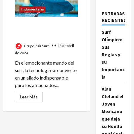
Indumentaria
ENTRADAS
RECIENTES
Olas, salud y tecnología:
equipamiento esencial para
Surf
los amantes del surf
Olímpico:
Grupo Ruiz Surf
15 de abril
Sus
de 2024
Reglas y
su
En el emocionante mundo del
Importanc
surf, la tecnología se convierte
ia
en un aliado indispensable
para los aficionados...
Alan
Cleland el
Leer
Leer Más
más
Joven
acerca
de
Mexicano
Olas,
salud
que deja
y
tecnología:
su Huella
equipamiento
en el Surf