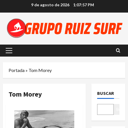
Saltar
9 de agosto de 2026
1:07:57 PM
al
contenido
Menú
principal
Portada
»
Tom Morey
Tom Morey
BUSCAR
Buscar