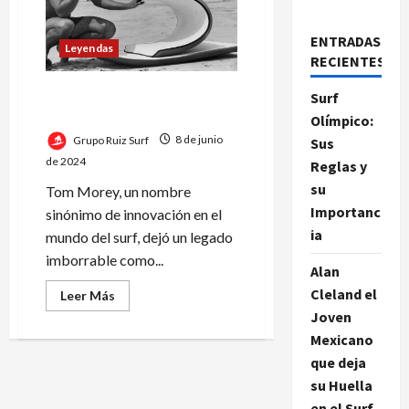
ENTRADAS
Leyendas
RECIENTES
Tom Morey: El Padre del
Surf
Bodyboard
Olímpico:
Grupo Ruiz Surf
8 de junio
Sus
de 2024
Reglas y
su
Tom Morey, un nombre
Importanc
sinónimo de innovación en el
ia
mundo del surf, dejó un legado
imborrable como...
Alan
Cleland el
Leer
Leer Más
más
Joven
acerca
de
Mexicano
Tom
Morey:
que deja
El
Padre
su Huella
del
en el Surf