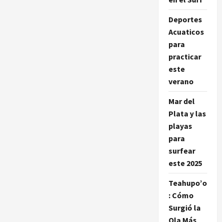
Bodyboard
Deportes
Acuaticos
para
practicar
este
verano
Mar del
Plata y las
playas
para
surfear
este 2025
Teahupo’o
: Cómo
Surgió la
Ola Más