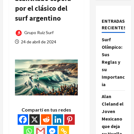
por el clásico del
surf argentino
ENTRADAS
RECIENTES
Grupo Ruiz Surf
Surf
24 de abril de 2024
Olímpico:
Sus
Reglas y
su
Importanc
ia
Alan
Cleland el
Compartí en tus redes
Joven
Mexicano
que deja
su Huella