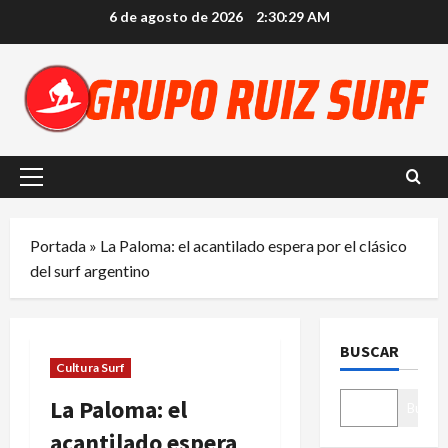
Saltar
6 de agosto de 2026
2:30:30 AM
al
contenido
Menú
principal
Portada
»
La Paloma: el acantilado espera por el clásico
del surf argentino
BUSCAR
Cultura Surf
La Paloma: el
Buscar
acantilado espera