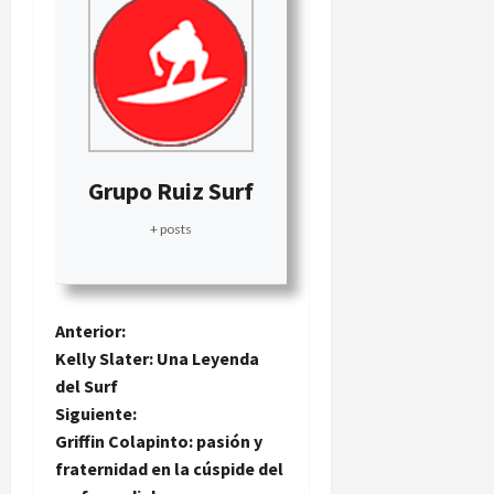
Grupo Ruiz Surf
+ posts
N
Anterior:
Kelly Slater: Una Leyenda
a
del Surf
Siguiente:
v
Griffin Colapinto: pasión y
e
fraternidad en la cúspide del