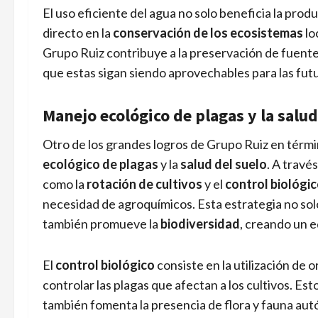
El uso eficiente del agua no solo beneficia la prod
directo en la
conservación de los ecosistemas
lo
Grupo Ruiz contribuye a la preservación de fuente
que estas sigan siendo aprovechables para las fut
Manejo ecológico de plagas y la salud
Otro de los grandes logros de Grupo Ruiz en térmi
ecológico de plagas
y la
salud del suelo
. A travé
como la
rotación de cultivos
y el
control biológi
necesidad de agroquímicos. Esta estrategia no sol
también promueve la
biodiversidad
, creando un e
El
control biológico
consiste en la utilización de
controlar las plagas que afectan a los cultivos. Est
también fomenta la presencia de flora y fauna autó