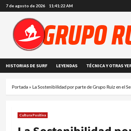
Saltar
7 de agosto de 2026
11:41:23 AM
al
contenido
HISTORIAS DE SURF
LEYENDAS
TÉCNICA Y OTRAS YE
Portada
»
La Sostenibilidad por parte de Grupo Ruiz en el S
Cultura Positiva