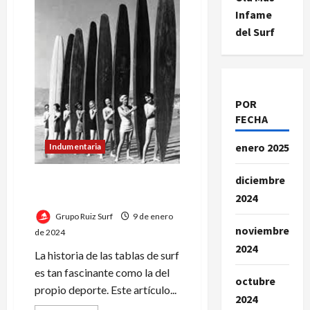
través
de
Infame
la
historia:
del Surf
el
legado
de
las
mujeres
en
el
POR
deporte
FECHA
enero 2025
Indumentaria
diciembre
La evolución de las tablas de
surf desde Hawái hasta hoy
2024
Grupo Ruiz Surf
9 de enero
noviembre
de 2024
2024
La historia de las tablas de surf
es tan fascinante como la del
octubre
propio deporte. Este artículo...
2024