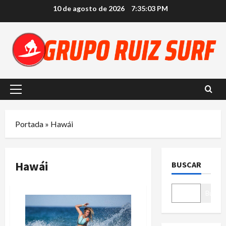
Saltar
10 de agosto de 2026
7:35:03 PM
al
contenido
Menú
principal
Portada
»
Hawái
Hawái
BUSCAR
Buscar