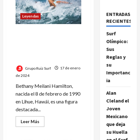
ENTRADAS
Leyendas
RECIENTES
Bethany Hamilton: la
Surf
inspiradora historia de una
Olímpico:
surfista que desafió al
Sus
tiburón y volvió a dominar
Reglas y
las olas
su
Grupo Ruiz Surf
17 de enero
Importanc
de 2024
ia
Bethany Meilani Hamilton,
Alan
nacida el 8 de febrero de 1990
Cleland el
en Lihue, Hawái, es una figura
Joven
destacada...
Mexicano
Leer
Leer Más
que deja
más
acerca
su Huella
de
Bethany
en el Surf