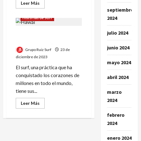
Leer
Leer Más
más
septiembre
acerca
de
2024
Historias de Surf
La
evolución
de
julio 2024
El surf en Hawái: orígenes y
las
tablas
evolución
de
surf
junio 2024
Grupo Ruiz Surf
23 de
desde
Hawái
diciembre de 2023
hasta
mayo 2024
hoy
El surf, una práctica que ha
conquistado los corazones de
abril 2024
millones en todo el mundo,
tiene sus...
marzo
2024
Leer
Leer Más
más
acerca
febrero
de
El
2024
surf
en
Hawái:
enero 2024
orígenes