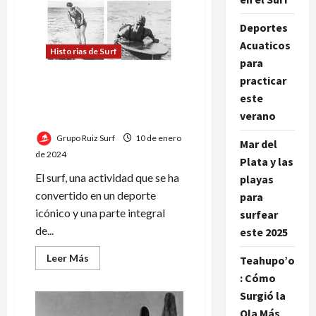
Hamilton:
la
inspiradora
Deportes
historia
Acuaticos
de
Historias de Surf
una
para
surfista
que
practicar
desafió
Surfeando a través de la
al
este
historia: el legado de las
tiburón
verano
y
mujeres en el deporte
volvió
a
Grupo Ruiz Surf
10 de enero
Mar del
dominar
las
de 2024
Plata y las
olas
El surf, una actividad que se ha
playas
convertido en un deporte
para
icónico y una parte integral
surfear
de...
este 2025
Leer
Leer Más
Teahupo’o
más
: Cómo
acerca
de
Surgió la
Surfeando
a
Ola Más