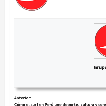
Grupo
N
Anterior:
Cómo el surf en Perú une deporte, cultura y co