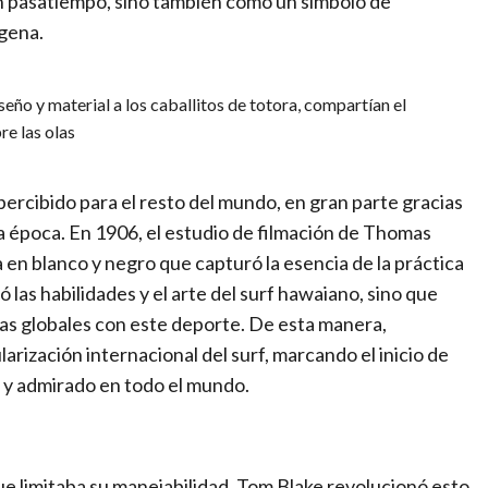
 un pasatiempo, sino también como un símbolo de
ígena.
seño y material a los caballitos de totora, compartían el
re las olas
ercibido para el resto del mundo, en gran parte gracias
la época. En 1906, el estudio de filmación de Thomas
 en blanco y negro que capturó la esencia de la práctica
ó las habilidades y el arte del surf hawaiano, sino que
cias globales con este deporte. De esta manera,
larización internacional del surf, marcando el inicio de
 y admirado en todo el mundo.
 que limitaba su manejabilidad. Tom Blake revolucionó esto