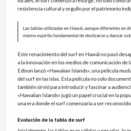
locales, el surf comenzó a resurgir, no solo como
resistencia cultural y orgullo por el patrimonio ind
Las tablas utilizadas en Hawái, aunque diferentes en di
mismo espíritu fundamental de deslizarse y danzar sob
Este renacimiento del surf en Hawái no pasó desap
a la innovación en los medios de comunicación de 
Edison lanzó «Hawaiian Islands», una película muda
del surf en las islas. Esta película no solo document
también sirvió para introducir y fascinar a audien
«Hawaiian Islands» jugó un papel crucial en la popu
una era donde el surf comenzaría a ser reconocido
Evolución de la tabla de surf
Inicialmente, las tablas eran sólidas y pesadas, lo