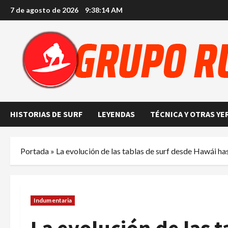
Saltar
7 de agosto de 2026
9:38:15 AM
al
contenido
HISTORIAS DE SURF
LEYENDAS
TÉCNICA Y OTRAS YE
Portada
»
La evolución de las tablas de surf desde Hawái ha
Indumentaria