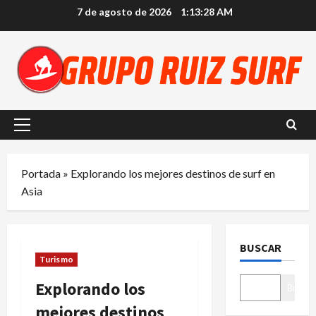
Saltar
7 de agosto de 2026
1:13:29 AM
al
contenido
Menú
principal
Portada
»
Explorando los mejores destinos de surf en
Asia
BUSCAR
Turismo
Explorando los
Buscar
mejores destinos