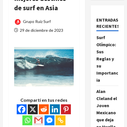
de surf en Asia
ENTRADAS
Grupo Ruiz Surf
RECIENTES
29 de diciembre de 2023
Surf
Olímpico:
Sus
Reglas y
su
Importanc
ia
Alan
Cleland el
Compartí en tus redes
Joven
Mexicano
que deja
su Huella