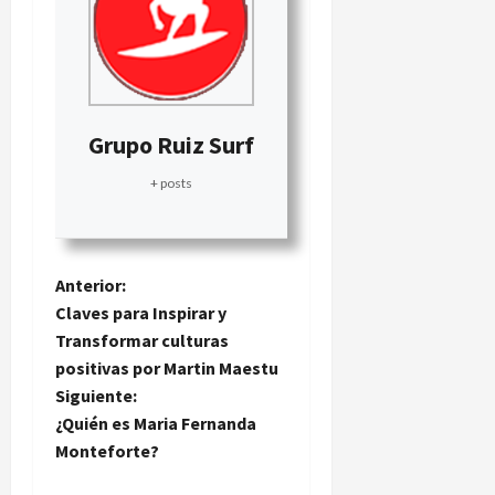
Grupo Ruiz Surf
+ posts
N
Anterior:
Claves para Inspirar y
a
Transformar culturas
positivas por Martin Maestu
v
Siguiente:
e
¿Quién es Maria Fernanda
Monteforte?
g