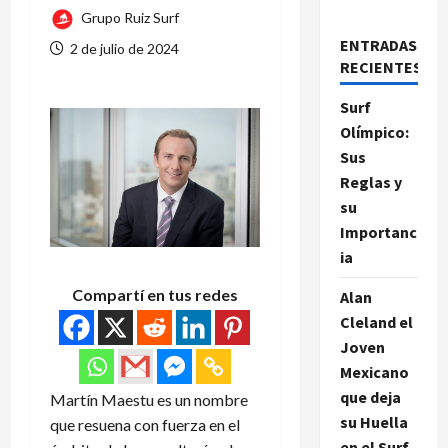
Grupo Ruiz Surf
ENTRADAS
2 de julio de 2024
RECIENTES
Surf
Olímpico:
Sus
Reglas y
su
Importanc
ia
Compartí en tus redes
Alan
Cleland el
Joven
Mexicano
que deja
Martín Maestu es un nombre
su Huella
que resuena con fuerza en el
en el Surf