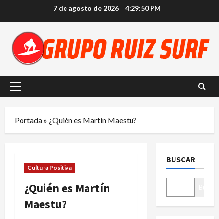
Saltar
7 de agosto de 2026
4:29:51 PM
al
contenido
Menú
principal
Portada
»
¿Quién es Martín Maestu?
BUSCAR
Cultura Positiva
¿Quién es Martín
Buscar
Maestu?