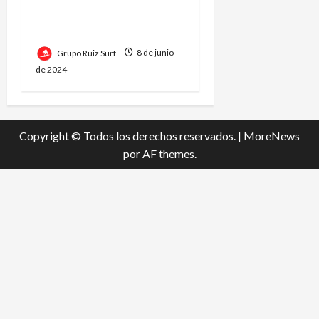
Las Playas Argentinas de
Mar del Plata
Grupo Ruiz Surf
8 de junio
de 2024
Copyright © Todos los derechos reservados.
|
MoreNews
por AF themes.