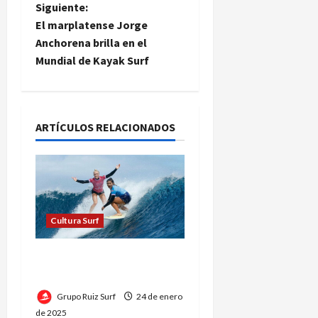
e
Siguiente:
El marplatense Jorge
g
Anchorena brilla en el
Mundial de Kayak Surf
a
c
i
ARTÍCULOS RELACIONADOS
ó
n
d
Cultura Surf
e
Surf Olímpico: Sus Reglas
y su Importancia
e
Grupo Ruiz Surf
24 de enero
n
de 2025