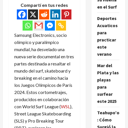
Compartí en tus redes
en el Surf
Deportes
Acuaticos
para
Samsung Electronics, socio
practicar
olímpico y paralímpico
este
mundial, ha desvelado una
verano
nueva serie documental en tres
partes destinada a resaltar el
Mar del
mundo del surf, skateboard y
Plata y las
breaking en el camino hacia
playas
los Juegos Olímpicos de París
para
2024. Estos cortometrajes,
surfear
producidos en colaboración
este 2025
con World Surf League (
WSL
),
Teahupo’o
Street League Skateboarding
: Cómo
(SLS) y Pro Breaking Tour
Surgió la
(PBT), exploran las