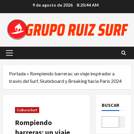
Saltar
9 de agosto de 2026
8:20:45 AM
al
contenido
Menú
principal
Portada
»
Rompiendo barreras: un viaje inspirador a
través del Surf, Skateboard y Breaking hacia París 2024
BUSCAR
Cultura Surf
Rompiendo
Buscar
barreras: un viaje