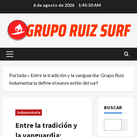
Saltar
6 de agosto de 2026
1:45:51 AM
al
contenido
Menú
principal
Portada
»
Entre la tradición y la vanguardia: Grupo Ruiz
Indumentaria define el nuevo estilo del surf
BUSCAR
Indumentaria
Entre la tradición y
Buscar
la vanguardia: