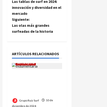
Las tablas de surf en 2024:
a
innovación y diversidad en el
mercado
v
Siguiente:
e
Las olas más grandes
surfeadas de la historia
g
a
ARTÍCULOS RELACIONADOS
c
Indumentaria
Sin categoría
i
Calidad, innovación y
ó
sostenibilidad: Grupo
n
Ruiz Indumentaria
redefine el surf
d
Grupo Ruiz Surf
10 de
diciembre de 2024