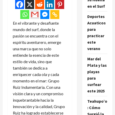
en el Surf
Deportes
Acuaticos
En el vibrante y desafiante
para
mundo del surf, donde la
practicar
pasión se encuentra con el
este
espíritu aventurero, emerge
verano
una marca que no solo
entiende la esencia de este
Mar del
estilo de vida, sino que
Plata y las
también se dedica a
playas
enriquecer cada ola y cada
para
momento en el mar: Grupo
surfear
Ruiz Indumentaria. Con una
este 2025
visión clara y un compromiso
inquebrantable hacia la
Teahupo’o
innovación y la calidad, Grupo
: Cómo
Ruiz ha logrado establecerse
Surgió la