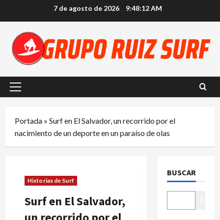
Saltar
7 de agosto de 2026
9:48:13 AM
al
contenido
Menú
principal
Portada
»
Surf en El Salvador, un recorrido por el
nacimiento de un deporte en un paraíso de olas
BUSCAR
Historias de Surf
Surf en El Salvador,
Buscar
un recorrido por el