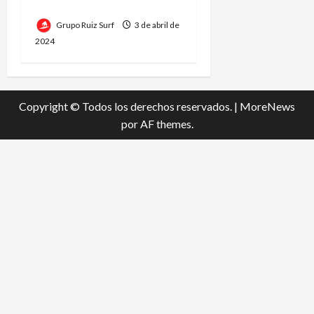
París 2024
Grupo Ruiz Surf
3 de abril de
2024
Copyright © Todos los derechos reservados.
|
MoreNews
por AF themes.