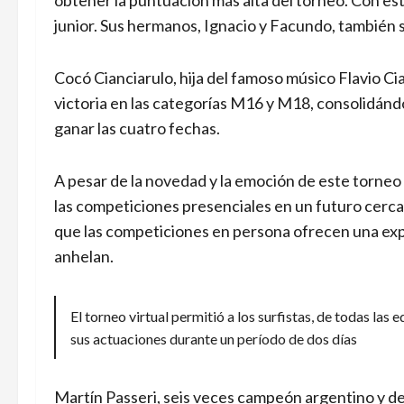
obtener la puntuación más alta del torneo. Con esto
junior. Sus hermanos, Ignacio y Facundo, también 
Cocó Cianciarulo, hija del famoso músico Flavio Cian
victoria en las categorías M16 y M18, consolidándo
ganar las cuatro fechas.
A pesar de la novedad y la emoción de este torneo 
las competiciones presenciales en un futuro cercano
que las competiciones en persona ofrecen una expe
anhelan.
El torneo virtual permitió a los surfistas, de todas las 
sus actuaciones durante un período de dos días
Martín Passeri, seis veces campeón argentino y dest