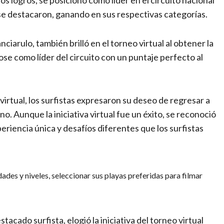
s logros, se posicionó como líder en el circuito nacional
se destacaron, ganando en sus respectivas categorías.
ciarulo, también brilló en el torneo virtual al obtener la
se como líder del circuito con un puntaje perfecto al
virtual, los surfistas expresaron su deseo de regresar a
. Aunque la iniciativa virtual fue un éxito, se reconoció
riencia única y desafíos diferentes que los surfistas
edades y niveles, seleccionar sus playas preferidas para filmar
acado surfista, elogió la iniciativa del torneo virtual