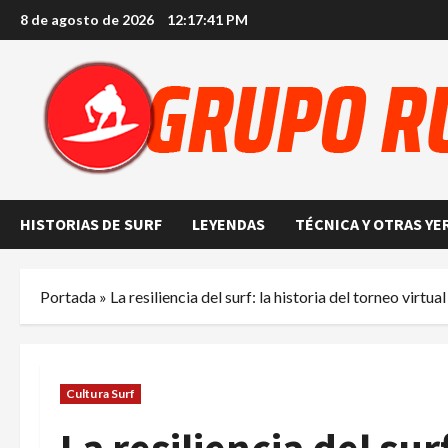
Saltar
8 de agosto de 2026
12:17:42 PM
al
contenido
HISTORIAS DE SURF
LEYENDAS
TÉCNICA Y OTRAS YE
Portada
»
La resiliencia del surf: la historia del torneo virt
Cultura Surf