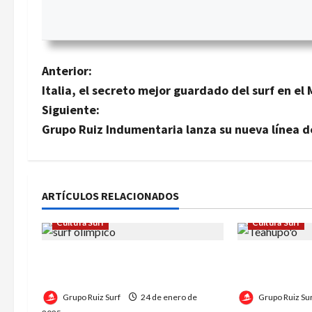
N
Anterior:
Italia, el secreto mejor guardado del surf en el
a
Siguiente:
v
Grupo Ruiz Indumentaria lanza su nueva línea 
e
g
ARTÍCULOS RELACIONADOS
a
Cultura Surf
Cultura Surf
c
Surf Olímpico: Sus Reglas y su
Teahupo’o: C
i
Importancia
Más Infame d
Grupo Ruiz Surf
24 de enero de
Grupo Ruiz Su
ó