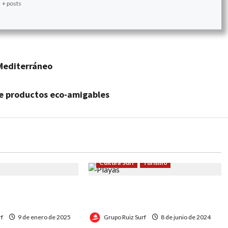
+ posts
 Mediterráneo
de productos eco-amigables
Cultura Surf
Turismo
ómo Surgió la Ola
Las Playas Argentinas de Mar
el Surf
del Plata
rf
9 de enero de 2025
Grupo Ruiz Surf
8 de junio de 2024