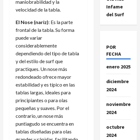
maniobrabilidad y la
Infame
velocidad de la tabla.
del Surf
El Nose (nariz)
: Es la parte
frontal de la tabla. Su forma
puede variar
considerablemente
POR
dependiendo del tipo de tabla
FECHA
y del estilo de surf que
enero 2025
practiques. Un nose más
redondeado ofrece mayor
diciembre
estabilidad y es típico en las
2024
tablas largas, ideales para
principiantes o para olas
noviembre
pequeñas y suaves. Por el
2024
contrario, un nose más
puntiagudo se encuentra en
octubre
tablas diseñadas para olas
2024
grandes y rápidas, facilitando