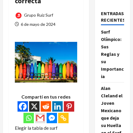
correcta
ENTRADAS
Grupo Ruiz Surf
RECIENTES
6 de mayo de 2024
Surf
Olímpico:
Sus
Reglas y
su
Importanc
ia
Alan
Cleland el
Compartí en tus redes
Joven
Mexicano
que deja
su Huella
Elegir la tabla de surf
en el Surf