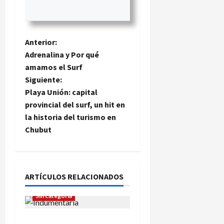
N
Anterior:
Adrenalina y Por qué
a
amamos el Surf
Siguiente:
v
Playa Unión: capital
e
provincial del surf, un hit en
la historia del turismo en
g
Chubut
a
c
ARTÍCULOS RELACIONADOS
Indumentaria
i
Sin categoría
ó
Calidad, innovación y