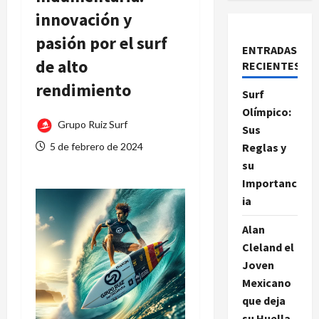
innovación y
pasión por el surf
ENTRADAS
de alto
RECIENTES
rendimiento
Surf
Olímpico:
Grupo Ruiz Surf
Sus
5 de febrero de 2024
Reglas y
su
Importanc
ia
Alan
Cleland el
Joven
Mexicano
que deja
su Huella