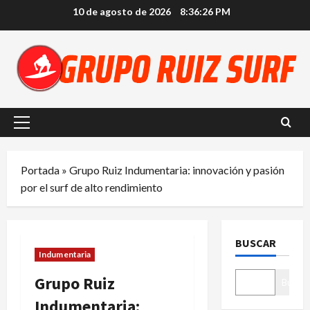
Saltar
10 de agosto de 2026
8:36:27 PM
al
contenido
Menú
principal
Portada
»
Grupo Ruiz Indumentaria: innovación y pasión
por el surf de alto rendimiento
BUSCAR
Indumentaria
Grupo Ruiz
Buscar
Indumentaria: