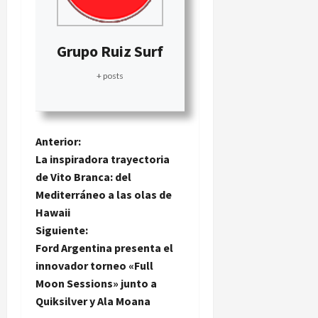
Grupo Ruiz Surf
+ posts
N
Anterior:
La inspiradora trayectoria
a
de Vito Branca: del
Mediterráneo a las olas de
v
Hawaii
e
Siguiente:
Ford Argentina presenta el
g
innovador torneo «Full
Moon Sessions» junto a
a
Quiksilver y Ala Moana