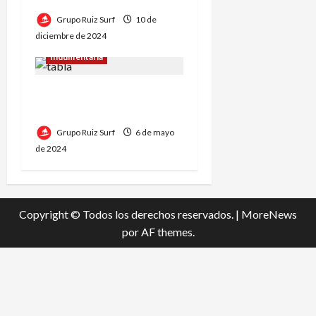
d
Grupo Ruiz Surf
10 de
diciembre de 2024
a
Indumentaria
s
Cómo elegir la tabla de
surf correcta
Grupo Ruiz Surf
6 de mayo
de 2024
Copyright © Todos los derechos reservados.
|
MoreNews
por AF themes.