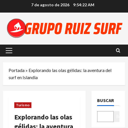
Saltar
7 de agosto de 2026
9:54:23 AM
al
contenido
Menú
principal
Portada
»
Explorando las olas gélidas: la aventura del
surf en Islandia
BUSCAR
Turismo
Explorando las olas
Buscar
gélidas: la aventura