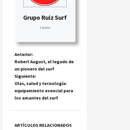
Grupo Ruiz Surf
+ posts
N
Anterior:
Robert August, el legado de
a
un pionero del surf
Siguiente:
v
Olas, salud y tecnología:
e
equipamiento esencial para
los amantes del surf
g
a
ARTÍCULOS RELACIONADOS
c